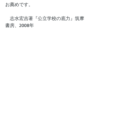
お薦めです。
　志水宏吉著『公立学校の底力』筑摩
書房、2008年
　「おわりに」で村上春樹がところど
ころ引用されてます。せっかくなので
引用文献に村上春樹を記載してほしか
ったですね。教育の専門書の参考文献
に村上春樹があるのもわるくはないと
思います。
　「やれやれ。」
筑摩書房、2019年