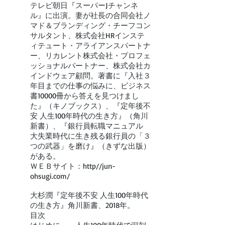
テレビ朝日『スーパーJチャンネ
ル』に出演。妻が社長の合同会社ノ
マド＆ブランディング・チーフコン
サルタント、株式会社HRインステ
ィテュート・アライアンスパートナ
ー、リカレント株式会社・プロフェ
ッショナルパートナー、株式会社カ
インドウェア顧問。著書に『入社３
年目までの仕事の悩みに、ビジネス
書10000冊から答えを見つけまし
た』（キノブックス）、『定年後不
安 人生100年時代の生き方』（角川
新書）、『銀行員転職マニュアル
大失業時代に生き残る銀行員の「３
つの武器」を磨け』（きずな出版）
がある。
ＷＥＢサイト：http//jun-
ohsugi.com/
大杉潤『定年後不安 人生100年時代
の生き方』角川新書、2018年。
目次