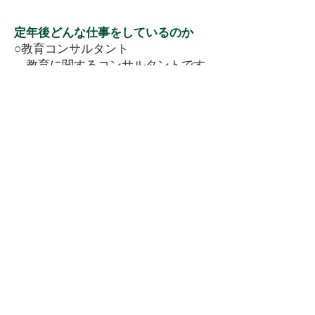
定年後どんな仕事をしているのか
○教育コンサルタント
教育に関するコンサルタントです
が、特に私立小学校、
NIE（Newspaper in Education）、社
会科教育、親子コミュニケーション
に関するコンサルタント業務を行い
ます。
私立小学校を受験・編入学する親子
のサポート、私立小学校で学ぶ親子
のサポート、私立小学校で勤務する
教師のサポート。
ＮＩＥを試みる私立小学校、家族、
新聞界のサポート。
社会科教育を進める私立小学校、社
会科が苦手・社会科の学力を伸ばし
たい親子のサポート。自由研究、国
際理解教育、環境教育、メディアリ