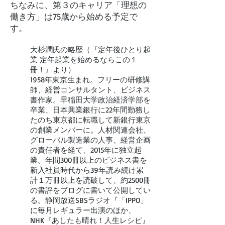
ちなみに、第３のキャリア「理想の
働き方」は75歳から始める予定で
す。
大杉潤氏の略歴（『定年後ひとり起
業 定年起業を始めるならこの１
冊！』より）
1958年東京生まれ。フリーの研修講
師、経営コンサルタント、ビジネス
書作家。早稲田大学政治経済学部を
卒業、日本興業銀行に22年間勤務し
たのち東京都に転職して新銀行東京
の創業メンバーに。人材関連会社、
グローバル製造業の人事、経営企画
の責任者を経て、2015年に独立起
業。年間300冊以上のビジネス書を
新入社員時代から39年読み続け累
計１万冊以上を読破して、約2500冊
の書評をブログに書いて公開してい
る。静岡放送SBSラジオ『「IPPO」
に毎月レギュラー出演のほか、
NHK『あしたも晴れ！人生レシピ』