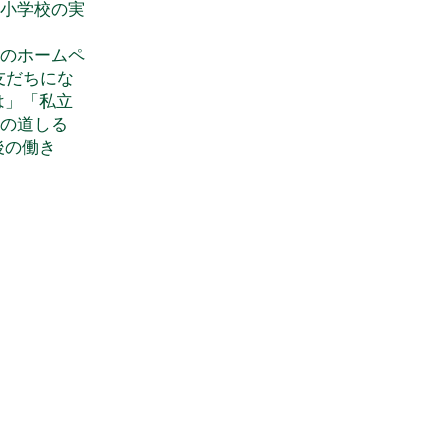
小学校の実
のホームペ
と友だちにな
は」「私立
の道しる
後の働き