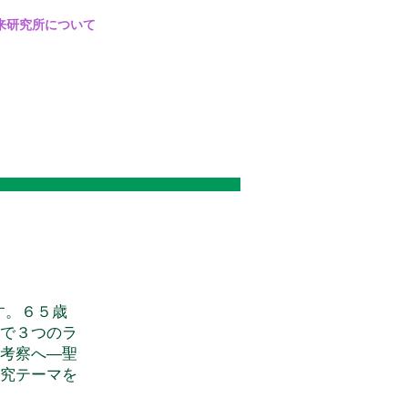
来研究所について
です。６５歳
で３つのラ
考察へ―聖
究テーマを