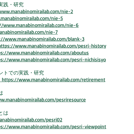
実践・研究
nabinomirailab.com/nie-2
binomirailab.com/nie-5
manabinomirailab.com/nie-6
nomirailab.com/nie-7
manabinomirailab.com/blank-3
w.manabinomirailab.com/pesri-history
.manabinomirailab.com/aboutus
anabinomirailab.com/pesri-nichisisyo
ントでの実践・研究
」
https://www.manabinomirailab.com/retirement
は
ww.manabinomirailab.com/pesriresource
とは
nomirailab.com/pesri02
ps://www.manabinomirailab.com/pesri-viewpoint