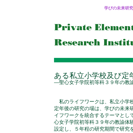
学びの未来研
Private Eleme
Research Instit
ある私立小学校及び定
―聖心女子学院初等科３９年の教
私のライフワークは、私立小学校研究・Ｎ
定年後の研究の場は、学びの未来
イフワークを統合するテーマとし
心女子学院初等科３９年の教諭体
設定し、５年程の研究期間で研究