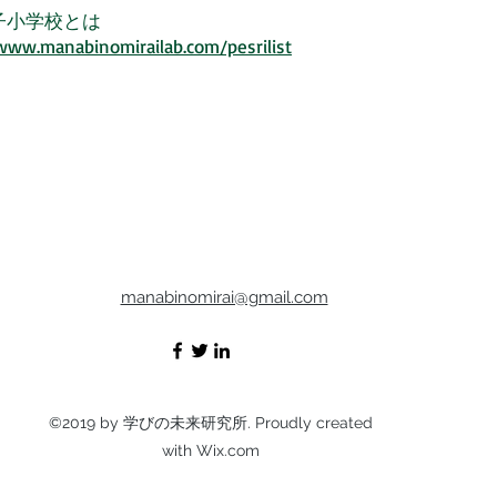
子小学校とは
www.manabinomirailab.com/pesrilist
manabinomirai@gmail.com
©2019 by 学びの未来研究所. Proudly created
with Wix.com